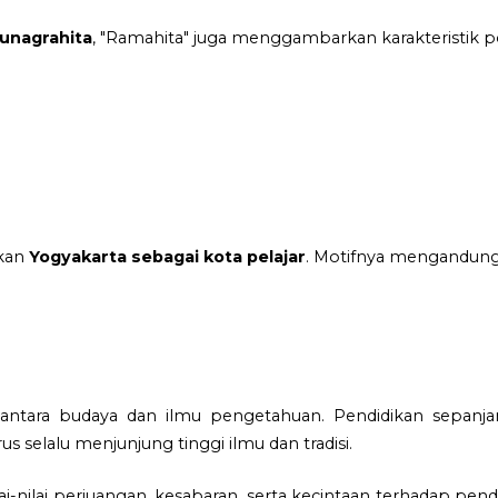
unagrahita
, "Ramahita" juga menggambarkan karakteristik posi
nkan
Yogyakarta sebagai kota pelajar
. Motifnya mengandung
ntara budaya dan ilmu pengetahuan. Pendidikan sepanjan
selalu menjunjung tinggi ilmu dan tradisi.
lai-nilai perjuangan, kesabaran, serta kecintaan terhadap pe