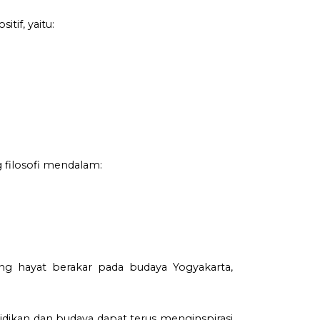
tif, yaitu:
 filosofi mendalam:
g hayat berakar pada budaya Yogyakarta,
ndidikan dan budaya dapat terus menginspirasi