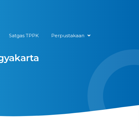
Satgas TPPK
Perpustakaan
gyakarta