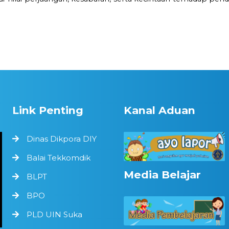
Link Penting
Kanal Aduan
Dinas Dikpora DIY
Balai Tekkomdik
Media Belajar
BLPT
BPO
PLD UIN Suka