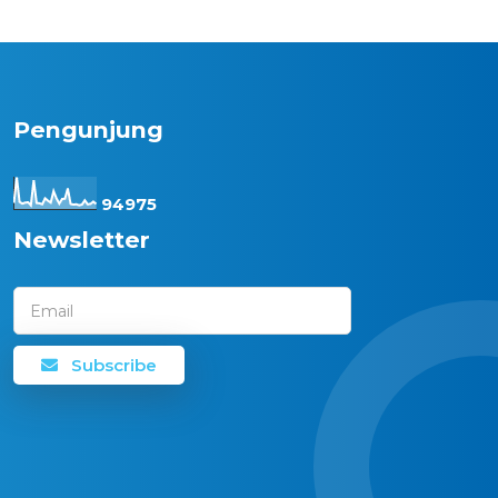
Pengunjung
9
4
9
7
5
Newsletter
Email
Subscribe