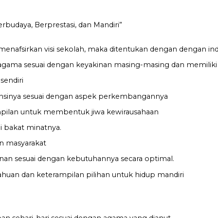
rbudaya, Berprestasi, dan Mandiri”
enafsirkan visi sekolah, maka ditentukan dengan dengan indi
agama sesuai dengan keyakinan masing-masing dan memiliki 
sendiri
sinya sesuai dengan aspek perkembangannya
rampilan untuk membentuk jiwa kewirausahaan
ai bakat minatnya.
an masyarakat
nan sesuai dengan kebutuhannya secara optimal.
huan dan keterampilan pilihan untuk hidup mandiri
n sehari-hari sesuai dengan agama yang dianut